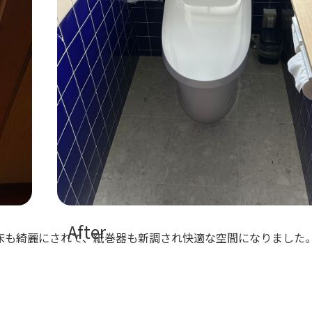
After
床も綺麗にされて、紙巻器も新調され快適な空間になりました