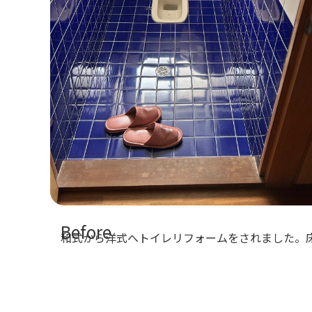
Before
和式から洋式へトイレリフォームをされました。